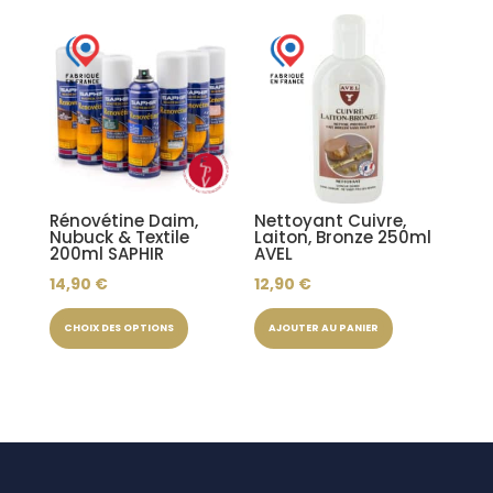
plusieurs
à
variations.
6,50 €
Les
options
peuvent
être
choisies
sur
Rénovétine Daim,
Nettoyant Cuivre,
Nubuck & Textile
Laiton, Bronze 250ml
la
200ml SAPHIR
AVEL
page
14,90
€
12,90
€
du
Ce
produit
CHOIX DES OPTIONS
AJOUTER AU PANIER
produit
a
plusieurs
variations.
Les
options