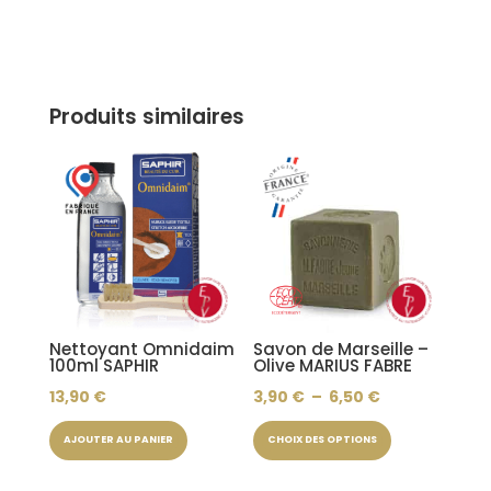
plusieurs
variations.
Les
options
Produits similaires
peuvent
être
choisies
sur
la
page
du
produit
Nettoyant Omnidaim
Savon de Marseille –
100ml SAPHIR
Olive MARIUS FABRE
Plage
13,90
€
3,90
€
–
6,50
€
Ce
de
AJOUTER AU PANIER
CHOIX DES OPTIONS
produit
prix :
a
3,90 €