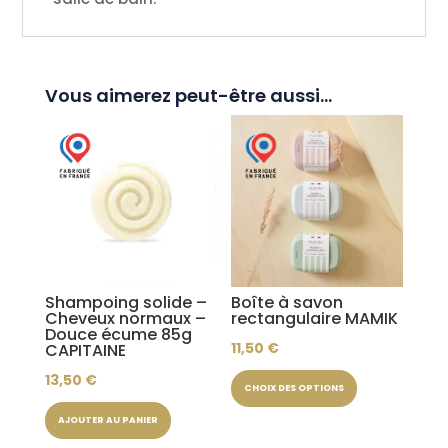
Vous aimerez peut-être aussi…
Shampoing solide –
Boîte à savon
Cheveux normaux –
rectangulaire MAMIK
Douce écume 85g
11,50
€
CAPITAINE
Ce
13,50
€
CHOIX DES OPTIONS
produit
AJOUTER AU PANIER
a