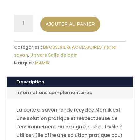
quantité
AJOUTER AU PANIER
de
Boîte
à
Catégories :
BROSSERIE & ACCESSOIRES
,
Porte-
savon
savon
,
Univers Salle de bain
ronde
Marque :
MAMIK
MAMIK
Description
Informations complémentaires
La boîte à savon ronde recyclée Mamik est
une solution pratique et respectueuse de
l’environnement au design épuré et facile à
utiliser. Elle offre une solution pratique pour