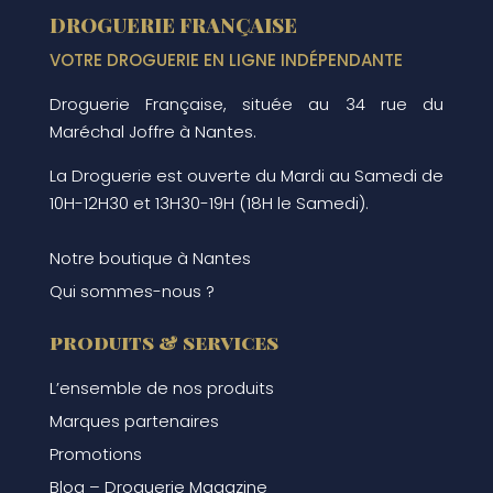
peuvent
DROGUERIE FRANÇAISE
être
VOTRE DROGUERIE EN LIGNE INDÉPENDANTE
choisies
Droguerie Française, située au 34 rue du
sur
Maréchal Joffre à Nantes.
la
page
La Droguerie est ouverte du Mardi au Samedi de
du
10H-12H30 et 13H30-19H (18H le Samedi).
produit
Notre boutique à Nantes
Qui sommes-nous ?
produits & services
L’ensemble de nos produits
Marques partenaires
Promotions
Blog – Droguerie Magazine