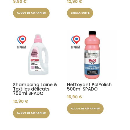
9,90
€
12,90
€
AJOUTER AU PANIER
LIRE LA SUITE
Shampoing Laine &
Nettoyant PolPolish
Textiles délicats
500ml SPADO
750ml SPADO
16,90
€
12,90
€
AJOUTER AU PANIER
AJOUTER AU PANIER