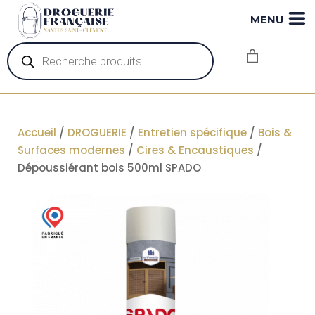
MENU
Recherche
de
produits
Accueil
/
DROGUERIE
/
Entretien spécifique
/
Bois &
Surfaces modernes
/
Cires & Encaustiques
/
Dépoussiérant bois 500ml SPADO