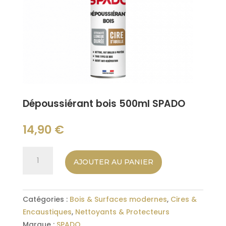
Dépoussiérant bois 500ml SPADO
14,90
€
quantité
AJOUTER AU PANIER
de
Dépoussiérant
bois
Catégories :
Bois & Surfaces modernes
,
Cires &
500ml
Encaustiques
,
Nettoyants & Protecteurs
SPADO
Marque :
SPADO