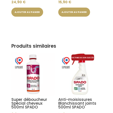
24,90
€
15,90
€
AJOUTER AU PANIER
AJOUTER AU PANIER
Produits similaires
VICTIME DE SON SUCCÈS
Super déboucheur
Anti-moisissures
Spécial cheveux
Blanchissant joints
500ml SPADO
500ml SPADO