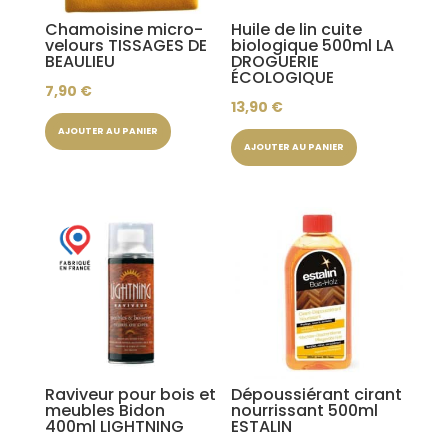
Chamoisine micro-
Huile de lin cuite
velours TISSAGES DE
biologique 500ml LA
BEAULIEU
DROGUERIE
ÉCOLOGIQUE
7,90
€
13,90
€
AJOUTER AU PANIER
AJOUTER AU PANIER
Raviveur pour bois et
Dépoussiérant cirant
meubles Bidon
nourrissant 500ml
400ml LIGHTNING
ESTALIN