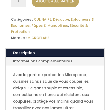
AJOUTER AU PANIER
de
Gant
de
Catégories :
CULINAIRE
,
Découpe
,
Éplucheurs &
protection
Économes
,
Râpes & Mandolines
,
Sécurité &
anti-
Protection
coupure
Marque :
MICROPLANE
MICROPLANE
Description
Informations complémentaires
Avec le gant de protection Microplane,
cuisinez sans risque de vous couper les
doigts. Ce gant souple et extensible,
confectionné en fibres qui résistent aux
coupures, protège vos mains quand vous
travaillez avec nos lames ultra-