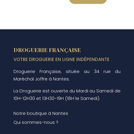
a
plusieurs
variations.
Les
options
peuvent
DROGUERIE FRANÇAISE
être
choisies
VOTRE DROGUERIE EN LIGNE INDÉPENDANTE
sur
Droguerie Française, située au 34 rue du
la
Maréchal Joffre à Nantes.
page
du
La Droguerie est ouverte du Mardi au Samedi de
produit
10H-12H30 et 13H30-19H (18H le Samedi).
Notre boutique à Nantes
Qui sommes-nous ?