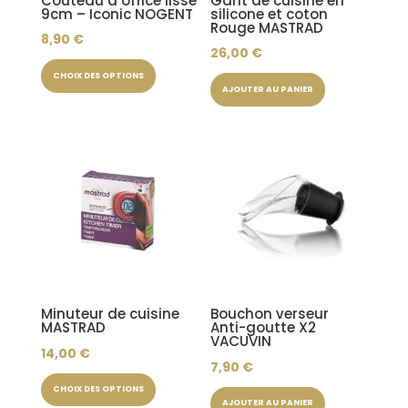
Couteau d’office lisse
Gant de cuisine en
9cm – Iconic NOGENT
silicone et coton
Rouge MASTRAD
8,90
€
26,00
€
Ce
CHOIX DES OPTIONS
produit
AJOUTER AU PANIER
a
plusieurs
variations.
Les
options
peuvent
être
choisies
sur
Minuteur de cuisine
Bouchon verseur
la
MASTRAD
Anti-goutte X2
VACUVIN
page
14,00
€
7,90
€
du
Ce
produit
CHOIX DES OPTIONS
produit
AJOUTER AU PANIER