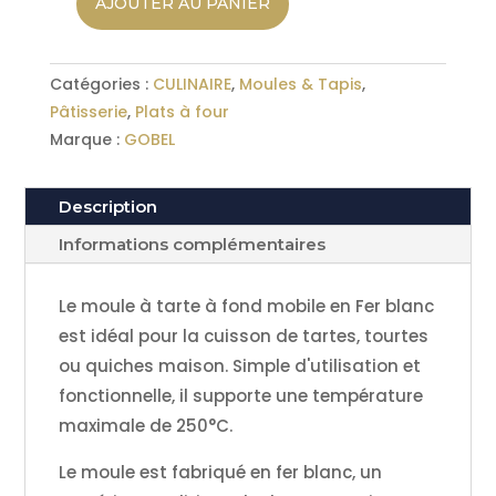
AJOUTER AU PANIER
quantité
de
Moule
Catégories :
CULINAIRE
,
Moules & Tapis
,
à
Pâtisserie
,
Plats à four
tarte
Marque :
GOBEL
Fond
mobile
en
Description
Fer
Informations complémentaires
blanc
28cm
Le moule à tarte à fond mobile en Fer blanc
GOBEL
est idéal pour la cuisson de tartes, tourtes
ou quiches maison. Simple d'utilisation et
fonctionnelle, il supporte une température
maximale de 250°C.
Le moule est fabriqué en fer blanc, un