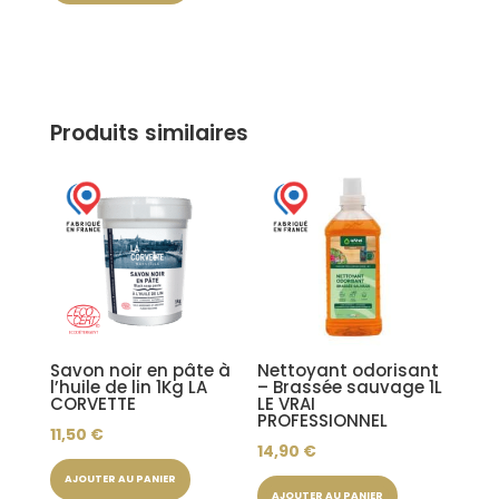
Produits similaires
Savon noir en pâte à
Nettoyant odorisant
l’huile de lin 1Kg LA
– Brassée sauvage 1L
CORVETTE
LE VRAI
PROFESSIONNEL
11,50
€
14,90
€
AJOUTER AU PANIER
AJOUTER AU PANIER