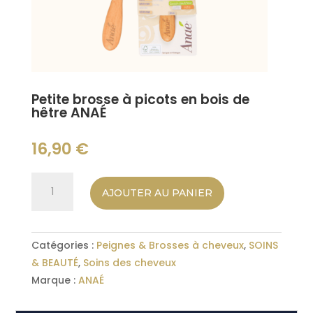
Petite brosse à picots en bois de
hêtre ANAÉ
16,90
€
quantité
AJOUTER AU PANIER
de
Petite
brosse
Catégories :
Peignes & Brosses à cheveux
,
SOINS
à
& BEAUTÉ
,
Soins des cheveux
picots
Marque :
ANAÉ
en
bois