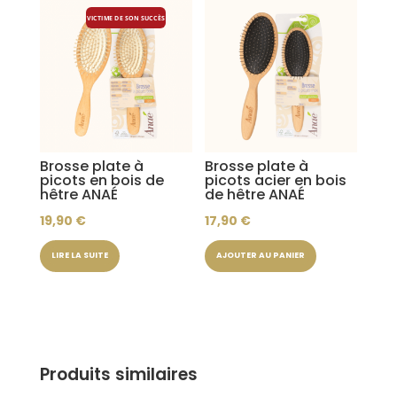
VICTIME DE SON SUCCÈS
Brosse plate à
Brosse plate à
picots en bois de
picots acier en bois
hêtre ANAÉ
de hêtre ANAÉ
19,90
€
17,90
€
LIRE LA SUITE
AJOUTER AU PANIER
Produits similaires