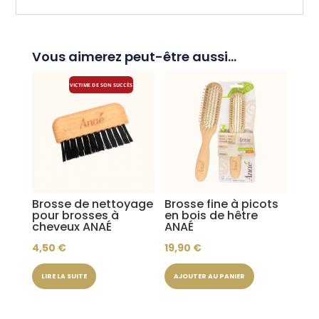
Vous aimerez peut-être aussi…
VICTIME DE SON SUCCÈS
Brosse de nettoyage
Brosse fine à picots
pour brosses à
en bois de hêtre
cheveux ANAÉ
ANAÉ
4,50
€
19,90
€
LIRE LA SUITE
AJOUTER AU PANIER