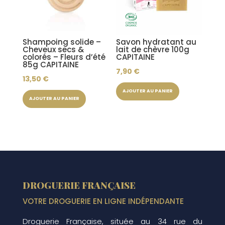
Shampoing solide –
Savon hydratant au
Cheveux secs &
lait de chèvre 100g
colorés – Fleurs d’été
CAPITAINE
85g CAPITAINE
7,90
€
13,50
€
AJOUTER AU PANIER
AJOUTER AU PANIER
DROGUERIE FRANÇAISE
VOTRE DROGUERIE EN LIGNE INDÉPENDANTE
Droguerie Française, située au 34 rue du