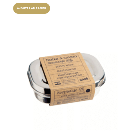
prix
prix
AJOUTER AU PANIER
initial
actuel
était :
est :
5,90 €.
4,90 €.