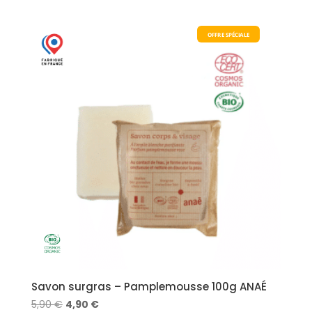
5,90 €.
4,90 €.
OFFRE SPÉCIALE
Savon surgras – Pamplemousse 100g ANAÉ
Le
Le
5,90
€
4,90
€