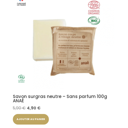
Savon surgras neutre – Sans parfum 100g
ANAÉ
Le
Le
5,90
€
4,90
€
prix
prix
AJOUTER AU PANIER
initial
actuel
était :
est :