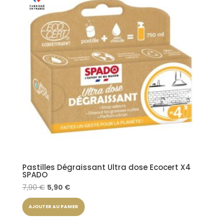
Pastilles Dégraissant Ultra dose Ecocert X4
SPADO
Le
Le
7,90
€
5,90
€
prix
prix
AJOUTER AU PANIER
initial
actuel
était :
est :