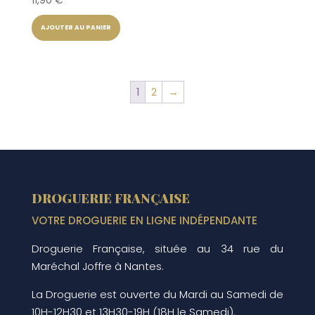
11,90
€
AJOUTER AU PANIER
1
2
→
DROGUERIE FRANÇAISE
VOTRE DROGUERIE EN LIGNE INDÉPENDANTE
Droguerie Française, située au 34 rue du
Maréchal Joffre à Nantes.
La Droguerie est ouverte du Mardi au Samedi de
10H-12H30 et 13H30-19H (18H le Samedi).