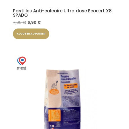
Pastilles Anti-calcaire Ultra dose Ecocert X8
SPADO
Le
Le
7,90
€
5,90
€
prix
prix
AJOUTER AU PANIER
initial
actuel
était :
est :
7,90 €.
5,90 €.